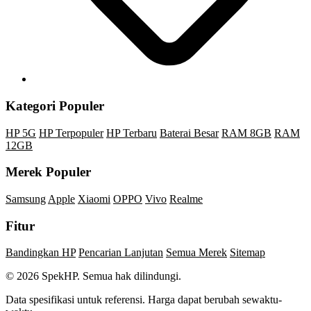
Kategori Populer
HP 5G
HP Terpopuler
HP Terbaru
Baterai Besar
RAM 8GB
RAM
12GB
Merek Populer
Samsung
Apple
Xiaomi
OPPO
Vivo
Realme
Fitur
Bandingkan HP
Pencarian Lanjutan
Semua Merek
Sitemap
© 2026 SpekHP. Semua hak dilindungi.
Data spesifikasi untuk referensi. Harga dapat berubah sewaktu-