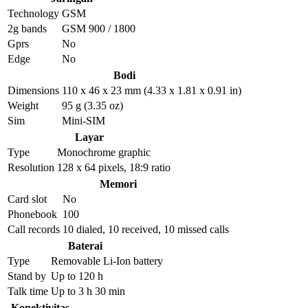
Technology
GSM
2g bands
GSM 900 / 1800
Gprs
No
Edge
No
Bodi
Dimensions
110 x 46 x 23 mm (4.33 x 1.81 x 0.91 in)
Weight
95 g (3.35 oz)
Sim
Mini-SIM
Layar
Type
Monochrome graphic
Resolution
128 x 64 pixels, 18:9 ratio
Memori
Card slot
No
Phonebook
100
Call records
10 dialed, 10 received, 10 missed calls
Baterai
Type
Removable Li-Ion battery
Stand by
Up to 120 h
Talk time
Up to 3 h 30 min
Konektivitas