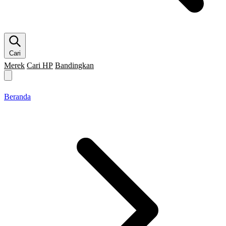
Cari
Merek
Cari HP
Bandingkan
Merek HP
Cari HP
Flagship
5G
Gaming
Beranda
Bandingkan
Beranda