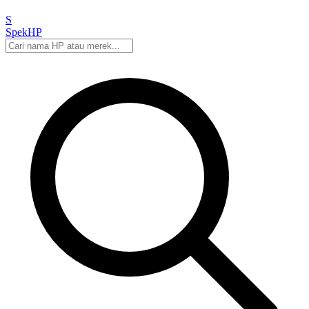
S
Spek
HP