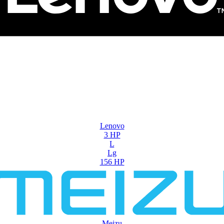
Lenovo
3 HP
L
Lg
156 HP
Meizu