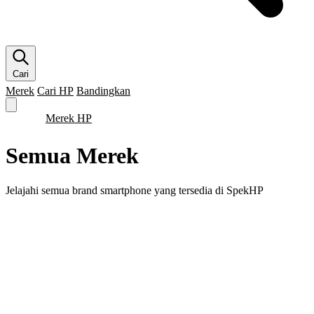
Cari
Merek
Cari HP
Bandingkan
Merek HP
Cari HP
Flagship
5G
Gaming
Beranda
Bandingkan
Semua Merek
Jelajahi semua brand smartphone yang tersedia di SpekHP