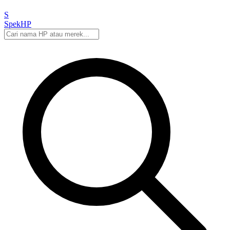
S
Spek
HP