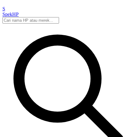
S
Spek
HP