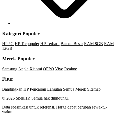
Kategori Populer
HP 5G
HP Terpopuler
HP Terbaru
Baterai Besar
RAM 8GB
RAM
12GB
Merek Populer
Samsung
Apple
Xiaomi
OPPO
Vivo
Realme
Fitur
Bandingkan HP
Pencarian Lanjutan
Semua Merek
Sitemap
© 2026 SpekHP. Semua hak dilindungi.
Data spesifikasi untuk referensi. Harga dapat berubah sewaktu-
waktu.