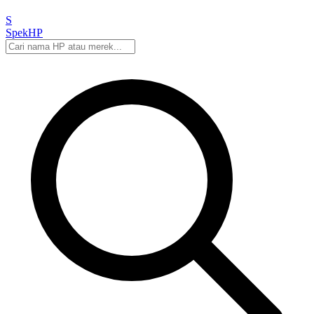
S
Spek
HP