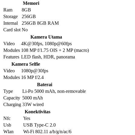
Memori
Ram
8GB
Storage
256GB
Internal
256GB 8GB RAM
Card slot
No
Kamera Utama
Video
4K@30fps, 1080p@60fps
Modules
108 MP f/1.75 OIS + 2 MP (macro)
Features
LED flash, HDR, panorama
Kamera Selfie
Video
1080p@30fps
Modules
16 MP f/2.4
Baterai
Type
Li-Po 5000 mAh, non-removable
Capacity
5000 mAh
Charging
33W wired
Konektivitas
Nfc
Yes
Usb
USB Type-C 2.0
Wlan
Wi-Fi 802.11 a/b/g/n/ac/6