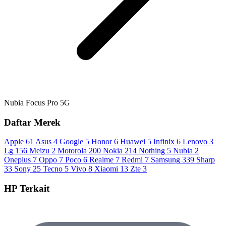
Nubia Focus Pro 5G
Daftar Merek
Apple
61
Asus
4
Google
5
Honor
6
Huawei
5
Infinix
6
Lenovo
3
Lg
156
Meizu
2
Motorola
200
Nokia
214
Nothing
5
Nubia
2
Oneplus
7
Oppo
7
Poco
6
Realme
7
Redmi
7
Samsung
339
Sharp
33
Sony
25
Tecno
5
Vivo
8
Xiaomi
13
Zte
3
HP Terkait