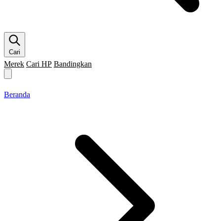
Cari
Merek
Cari HP
Bandingkan
Merek HP
Cari HP
Flagship
5G
Gaming
Beranda
Bandingkan
Beranda