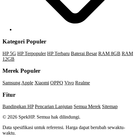
Kategori Populer
HP 5G
HP Terpopuler
HP Terbaru
Baterai Besar
RAM 8GB
RAM
12GB
Merek Populer
Samsung
Apple
Xiaomi
OPPO
Vivo
Realme
Fitur
Bandingkan HP
Pencarian Lanjutan
Semua Merek
Sitemap
© 2026 SpekHP. Semua hak dilindungi.
Data spesifikasi untuk referensi. Harga dapat berubah sewaktu-
waktu.