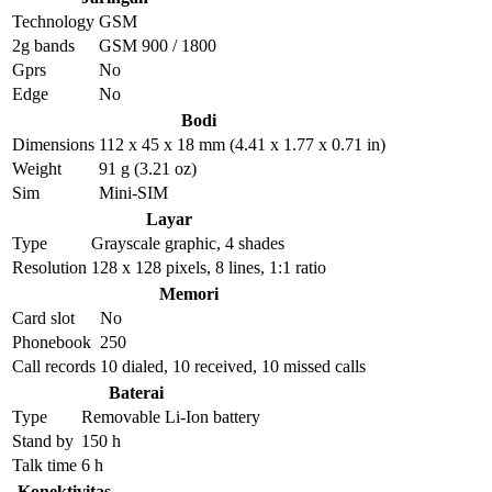
Technology
GSM
2g bands
GSM 900 / 1800
Gprs
No
Edge
No
Bodi
Dimensions
112 x 45 x 18 mm (4.41 x 1.77 x 0.71 in)
Weight
91 g (3.21 oz)
Sim
Mini-SIM
Layar
Type
Grayscale graphic, 4 shades
Resolution
128 x 128 pixels, 8 lines, 1:1 ratio
Memori
Card slot
No
Phonebook
250
Call records
10 dialed, 10 received, 10 missed calls
Baterai
Type
Removable Li-Ion battery
Stand by
150 h
Talk time
6 h
Konektivitas