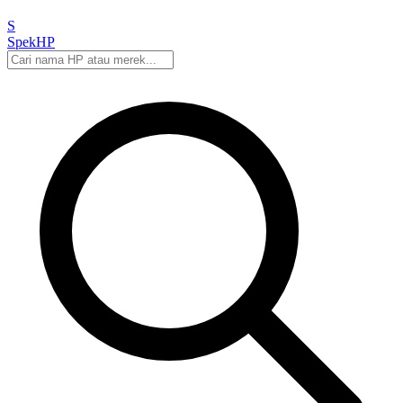
S
Spek
HP