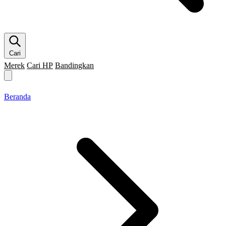
Cari
Merek
Cari HP
Bandingkan
Merek HP
Cari HP
Flagship
5G
Gaming
Beranda
Bandingkan
Beranda