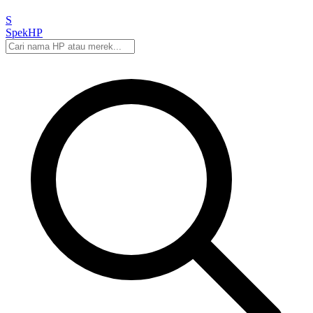
S
Spek
HP