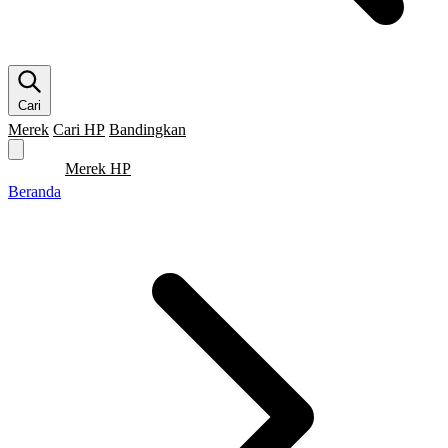
Cari
Merek
Cari HP
Bandingkan
Merek HP
Cari HP
Flagship
5G
Gaming
Beranda
Bandingkan
Beranda