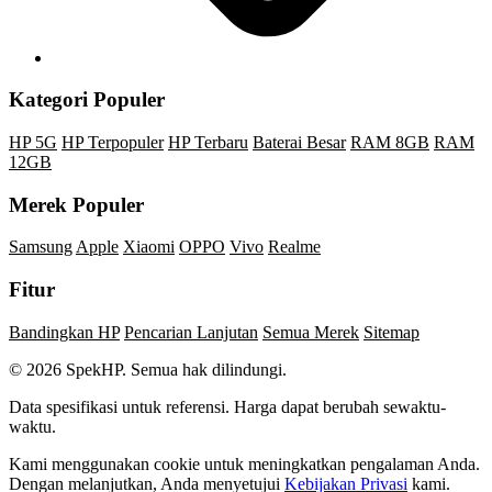
Kategori Populer
HP 5G
HP Terpopuler
HP Terbaru
Baterai Besar
RAM 8GB
RAM
12GB
Merek Populer
Samsung
Apple
Xiaomi
OPPO
Vivo
Realme
Fitur
Bandingkan HP
Pencarian Lanjutan
Semua Merek
Sitemap
© 2026 SpekHP. Semua hak dilindungi.
Data spesifikasi untuk referensi. Harga dapat berubah sewaktu-
waktu.
Kami menggunakan cookie untuk meningkatkan pengalaman Anda.
Dengan melanjutkan, Anda menyetujui
Kebijakan Privasi
kami.