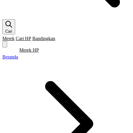
Cari
Merek
Cari HP
Bandingkan
Merek HP
Cari HP
Flagship
5G
Gaming
Beranda
Bandingkan
Beranda