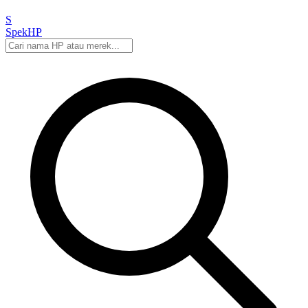
S
Spek
HP