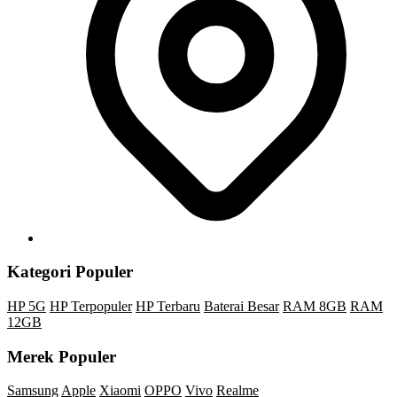
Kategori Populer
HP 5G
HP Terpopuler
HP Terbaru
Baterai Besar
RAM 8GB
RAM
12GB
Merek Populer
Samsung
Apple
Xiaomi
OPPO
Vivo
Realme