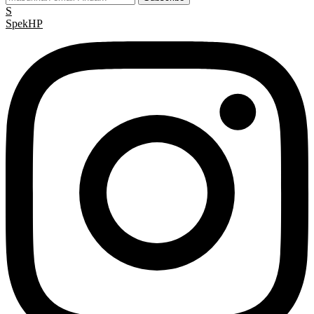
S
Spek
HP