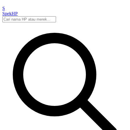
S
Spek
HP