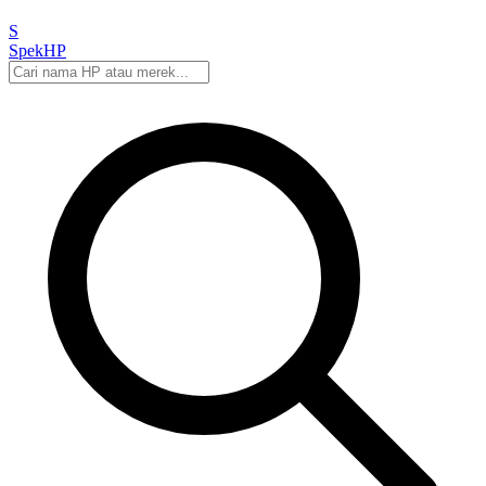
S
Spek
HP