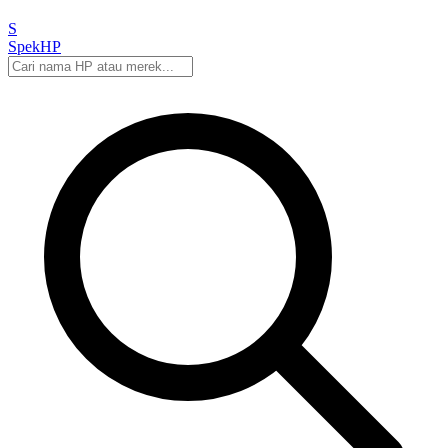
S
Spek
HP