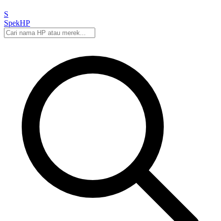
S
Spek
HP